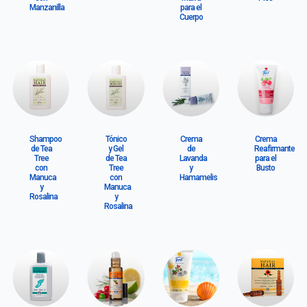
Manzanilla
para el
Cuerpo
Shampoo
Tónico
Crema
Crema
de Tea
y Gel
de
Reafirmante
Tree
de Tea
Lavanda
para el
con
Tree
y
Busto
Manuca
con
Hamamelis
y
Manuca
Rosalina
y
Rosalina