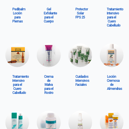
Pedibalm
Gel
Protector
Tratamiento
Loción
Exfoliante
Solar
Intensivo
para
para el
FPS 25
para el
Piernas
Cuerpo
Cuero
Cabelludo
Tratamiento
Crema
Cuidados
Loción
Intensivo
de
Intensivos
Cremosa
para el
Malva
Faciales
de
Cuero
para el
Almendras
Cabelludo
Rostro