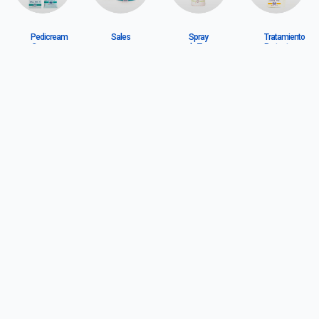
Pedicream
Sales
Spray
Tratamiento
Crema
para
de Tea
Protector
para
Pies
Tree
en
Pies
con
Crema
Manuca
para
y
Labios
Rosalina
Facebook
Twitter
Whatsapp